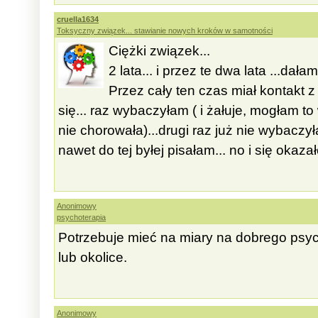
cruella1634
Toksyczny związek... stawianie nowych kroków w samotności
Ciężki związek...
2 lata... i przez te dwa lata ...dała
Przez cały ten czas miał kontakt z b
się... raz wybaczyłam ( i żałuje, mogłam 
nie chorowała)...drugi raz już nie wybaczy
nawet do tej byłej pisałam... no i się okazało
Anonimowy
psychoterapia
Potrzebuje mieć na miary na dobrego psy
lub okolice.
Anonimowy