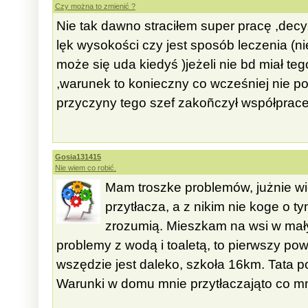
Czy można to zmienić ?
Nie tak dawno straciłem super pracę ,dec
lęk wysokości czy jest sposób leczenia (ni
może się uda kiedyś )jeżeli nie bd miał t
,warunek to konieczny co wcześniej nie p
przyczyny tego szef zakoñczył współprace 
Gosia131415
Nie wiem co robić.
Mam troszke problemów, jużnie w
przytłacza, a z nikim nie koge o 
zrozumią. Mieszkam na wsi w mał
problemy z wodą i toaletą, to pierwszy p
wszędzie jest daleko, szkoła 16km. Tata p
Warunki w domu mnie przytłaczająto co mni