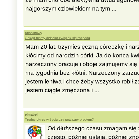
najgorszym czlowiekiem na tym ...
Anonimowy
Odkąd mamy dziecko związek się rozpada
Mam 20 lat, trzymiesięczną córeczkę i nar
kłócimy od narodzin córki. Ja do końca kw
narzeczony pracuje i oboje zajmujemy się 
ma tygodnia bez kłótni. Narzeczony zarzu
jestem leniwa i chce żeby wszystko robił
jestem ciągle zmęczona i ...
elmabel
Trudny okres w życiu czy poważny problem?
Od dłuższego czasu zmagam się z
często, później ustają, później zn