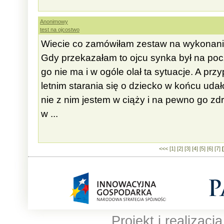
Anonimowy
test na ojcostwo
Wiecie co zamówiłam zestaw na wykonanie
Gdy przekazałam to ojcu synka był na poc
go nie ma i w ogóle olał ta sytuacje. A pr
letnim starania się o dziecko w końcu udał
nie z nim jestem w ciąży i na pewno go zd
w ...
<<<
[1]
[2]
[3]
[4]
[5]
[6]
[7]
Projekt i realizacj