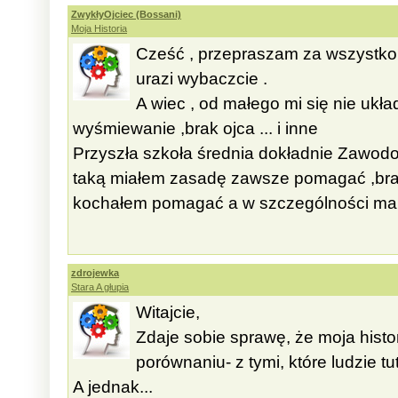
ZwykłyOjciec (Bossani)
Moja Historia
Cześć , przepraszam za wszystko
urazi wybaczcie .
A wiec , od małego mi się nie ukł
wyśmiewanie ,brak ojca ... i inne
Przyszła szkoła średnia dokładnie Zawo
taką miałem zasadę zawsze pomagać ,brak 
kochałem pomagać a w szczególności mami
zdrojewka
Stara A głupia
Witajcie,
Zdaje sobie sprawę, że moja histo
porównaniu- z tymi, które ludzie tut
A jednak...