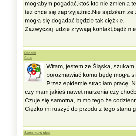
mogłabym pogadać,ktoś kto nie zmienia t
też chce się zaprzyjaźnić.Nie sądziłam że
mogła się dogadać będzie tak ciężkie.
Zazwyczaj ludzie zrywają kontakt,bądź nie 
Dana66
Czas
Witam, jestem ze Śląska, szukam 
porozmawiać komu będę mogła si
Przez epidemie straciłam pracę. 
czy mam jakieś nawet marzenia czy choćb
Czuje się samotna, mimo tego że codzienn
Ciężko mi ruszyć do przodu z tego stanu gd
Samotna w sieci