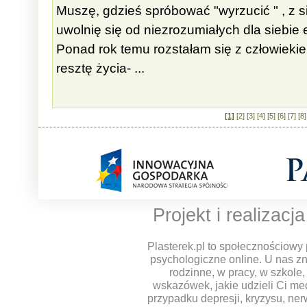
Muszę, gdzieś spróbować "wyrzucić " , z si
uwolnię się od niezrozumiałych dla siebie 
Ponad rok temu rozstałam się z człowieki
resztę życia- ...
[1]
[2]
[3]
[4]
[5]
[6]
[7]
[8]
Projekt i realizacj
Plasterek.pl to społecznościowy 
psychologiczne online. U nas z
rodzinne, w pracy, w szkole
wskazówek, jakie udzieli Ci m
przypadku depresji, kryzysu, ner