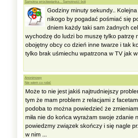
Samotna wrocławianka... Samotność boli
Godziny minuty sekundy.. Kolejn
nikogo by pogadać pośmiać się pop
dniem każdy taki sam żadnych ce
wychodzę do ludzi bo muszę tylko patrzę n
obojętny obcy co dzień inne twarze i tak 
tylko brak uśmiechu wpatrzona w TV jak wa
Anonimowy
Nie wiem co robić
Może to nie jest jakiś najtrudniejszy prob
tym że mam problem z relacjami z facetam
podoba to można powiedzieć że zmieniam 
miła nie do końca wyrażam swoje zdanie na
powiedzmy związek skończy i się nagle prz
w nim ...