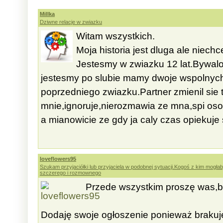
Millka
Dziwne relacje w zwiazku
Witam wszystkich.
Moja historia jest dluga ale niec
Jestesmy w zwiazku 12 lat.Bywalo 
jestesmy po slubie mamy dwoje wspolnych
poprzedniego zwiazku.Partner zmienil sie t
mnie,ignoruje,nierozmawia ze mna,spi os
a mianowicie ze gdy ja caly czas opiekuje si
loveflowers95
Szukam przyjaciółki lub przyjaciela w podobnej sytuacji.Kogoś z kim mog
szczerego i rozmownego
Przede wszystkim proszę was,by
Dodaję swoje ogłoszenie ponieważ brakuj