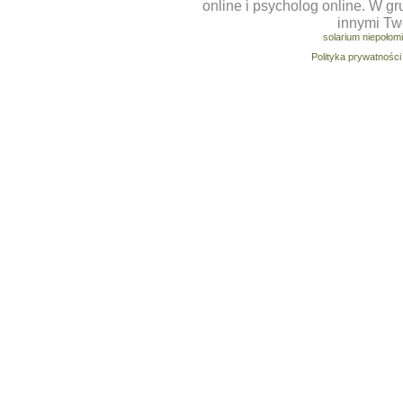
online i psycholog online. W g
innymi Tw
solarium niepołom
Polityka prywatności