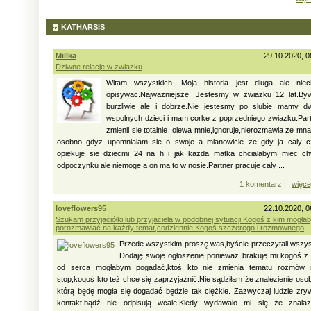
KATHARSIS
Millka
29.10.2020, 0
Dziwne relacje w zwiazku
Witam wszystkich. Moja historia jest dluga ale niec
opisywac.Najwazniejsze. Jestesmy w zwiazku 12 lat.By
burzliwie ale i dobrze.Nie jestesmy po slubie mamy d
wspolnych dzieci i mam corke z poprzedniego zwiazku.Par
zmienil sie totalnie ,olewa mnie,ignoruje,nierozmawia ze mna
osobno gdyz upomnialam sie o swoje a mianowicie ze gdy ja caly c
opiekuje sie dziecmi 24 na h i jak kazda matka chcialabym miec ch
odpoczynku ale niemoge a on ma to w nosie.Partner pracuje caly ...
1 komentarz
|
więce
loveflowers95
22.10.2020, 0
Szukam przyjaciółki lub przyjaciela w podobnej sytuacji.Kogoś z kim mogła
porozmawiać na każdy temat,codziennie.Kogoś szczerego i rozmownego
Przede wszystkim proszę was,byście przeczytali wszy
Dodaję swoje ogłoszenie ponieważ brakuje mi kogoś z
od serca mogłabym pogadać,ktoś kto nie zmienia tematu rozmów 
stop,kogoś kto też chce się zaprzyjaźnić.Nie sądziłam że znalezienie oso
którą będę mogła się dogadać będzie tak ciężkie. Zazwyczaj ludzie zry
kontakt,bądź nie odpisują wcale.Kiedy wydawało mi się że znalaz