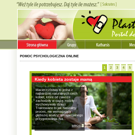
POMOC PSYCHOLOGICZNA ONLINE
1
2
3
4
5
Kiedy kobieta zostaje mamą
Macierzyństwo to jedna z
najbardziej naturalnych cech
kobiet, które od zawsze
zachodziły w ciążę, rodziły i
wychowywały dzieci.
Traktowano to jak naturalny
proces, nie wymagający
głębszej analizy, ani specjalnego
przygotowania. Na...
więcej