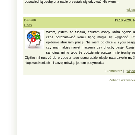
odpowiednią osobę,ona nagle przestała się odzywać.Nie wiem ...
więce
Dana66
19.10.2020, 1
Czas
Witam, jestem ze Śląska, szukam osoby która będzie m
czas porozmawiać komu będę mogła się wygadać. Pr
epidemie straciłam pracę. Nie wiem co chce w życiu osią
czy mam jakieś nawet marzenia czy choćby pasje. Czuje
samotna, mimo tego że codziennie otacza mnie trochę o
Ciężko mi ruszyć do przodu z tego stanu gdzie ciągle natarczywie myś
niepowodzeniach - inaczej mówiąc jestem pesymistka
1 komentarz
|
więce
Zobacz wszystki