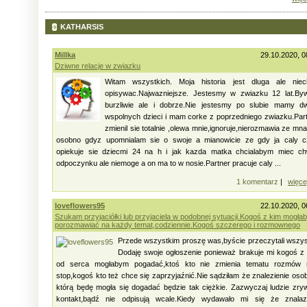
KATHARSIS
Millka
29.10.2020, 0
Dziwne relacje w zwiazku
Witam wszystkich. Moja historia jest dluga ale niec
opisywac.Najwazniejsze. Jestesmy w zwiazku 12 lat.By
burzliwie ale i dobrze.Nie jestesmy po slubie mamy d
wspolnych dzieci i mam corke z poprzedniego zwiazku.Par
zmienil sie totalnie ,olewa mnie,ignoruje,nierozmawia ze mna
osobno gdyz upomnialam sie o swoje a mianowicie ze gdy ja caly c
opiekuje sie dziecmi 24 na h i jak kazda matka chcialabym miec ch
odpoczynku ale niemoge a on ma to w nosie.Partner pracuje caly ...
1 komentarz
|
więce
loveflowers95
22.10.2020, 0
Szukam przyjaciółki lub przyjaciela w podobnej sytuacji.Kogoś z kim mogła
porozmawiać na każdy temat,codziennie.Kogoś szczerego i rozmownego
Przede wszystkim proszę was,byście przeczytali wszy
Dodaję swoje ogłoszenie ponieważ brakuje mi kogoś z
od serca mogłabym pogadać,ktoś kto nie zmienia tematu rozmów 
stop,kogoś kto też chce się zaprzyjaźnić.Nie sądziłam że znalezienie oso
którą będę mogła się dogadać będzie tak ciężkie. Zazwyczaj ludzie zry
kontakt,bądź nie odpisują wcale.Kiedy wydawało mi się że znalaz