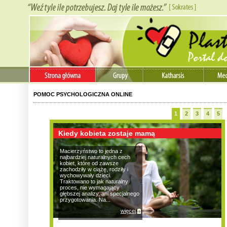
POMOC PSYCHOLOGICZNA ONLINE
1
2
3
4
5
Kiedy kobieta zostaje mamą
Macierzyństwo to jedna z
najbardziej naturalnych cech
kobiet, które od zawsze
zachodziły w ciążę, rodziły i
wychowywały dzieci.
Traktowano to jak naturalny
proces, nie wymagający
głębszej analizy, ani specjalnego
przygotowania. Na...
więcej