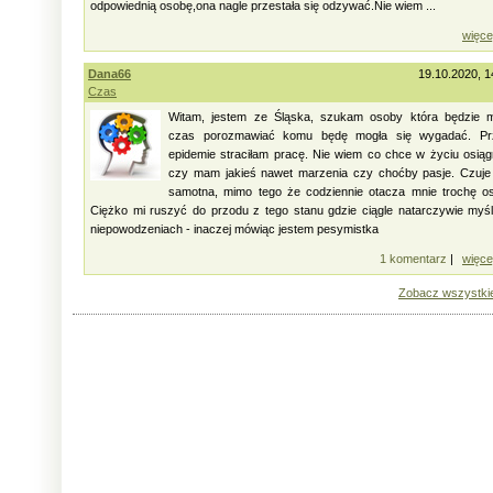
odpowiednią osobę,ona nagle przestała się odzywać.Nie wiem ...
więce
Dana66
19.10.2020, 1
Czas
Witam, jestem ze Śląska, szukam osoby która będzie m
czas porozmawiać komu będę mogła się wygadać. Pr
epidemie straciłam pracę. Nie wiem co chce w życiu osią
czy mam jakieś nawet marzenia czy choćby pasje. Czuje
samotna, mimo tego że codziennie otacza mnie trochę o
Ciężko mi ruszyć do przodu z tego stanu gdzie ciągle natarczywie myś
niepowodzeniach - inaczej mówiąc jestem pesymistka
1 komentarz
|
więce
Zobacz wszystki