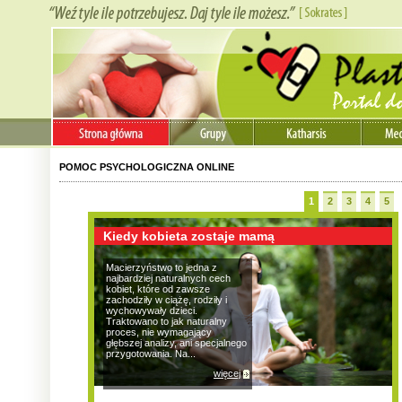
POMOC PSYCHOLOGICZNA ONLINE
1
2
3
4
5
Kiedy kobieta zostaje mamą
Macierzyństwo to jedna z
najbardziej naturalnych cech
kobiet, które od zawsze
zachodziły w ciążę, rodziły i
wychowywały dzieci.
Traktowano to jak naturalny
proces, nie wymagający
głębszej analizy, ani specjalnego
przygotowania. Na...
więcej