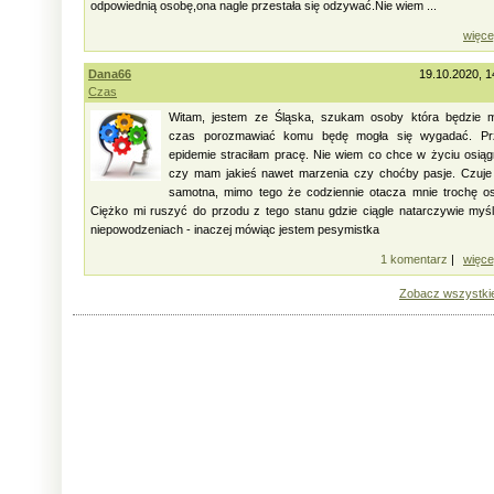
odpowiednią osobę,ona nagle przestała się odzywać.Nie wiem ...
więce
Dana66
19.10.2020, 1
Czas
Witam, jestem ze Śląska, szukam osoby która będzie m
czas porozmawiać komu będę mogła się wygadać. Pr
epidemie straciłam pracę. Nie wiem co chce w życiu osią
czy mam jakieś nawet marzenia czy choćby pasje. Czuje
samotna, mimo tego że codziennie otacza mnie trochę o
Ciężko mi ruszyć do przodu z tego stanu gdzie ciągle natarczywie myś
niepowodzeniach - inaczej mówiąc jestem pesymistka
1 komentarz
|
więce
Zobacz wszystki