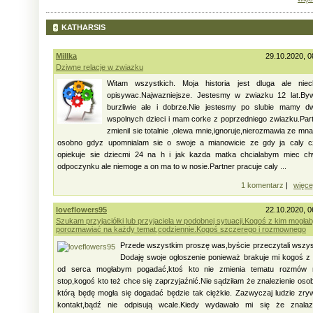
KATHARSIS
Millka
29.10.2020, 0
Dziwne relacje w zwiazku
Witam wszystkich. Moja historia jest dluga ale niec
opisywac.Najwazniejsze. Jestesmy w zwiazku 12 lat.By
burzliwie ale i dobrze.Nie jestesmy po slubie mamy d
wspolnych dzieci i mam corke z poprzedniego zwiazku.Par
zmienil sie totalnie ,olewa mnie,ignoruje,nierozmawia ze mna
osobno gdyz upomnialam sie o swoje a mianowicie ze gdy ja caly c
opiekuje sie dziecmi 24 na h i jak kazda matka chcialabym miec ch
odpoczynku ale niemoge a on ma to w nosie.Partner pracuje caly ...
1 komentarz
|
więce
loveflowers95
22.10.2020, 0
Szukam przyjaciółki lub przyjaciela w podobnej sytuacji.Kogoś z kim mogła
porozmawiać na każdy temat,codziennie.Kogoś szczerego i rozmownego
Przede wszystkim proszę was,byście przeczytali wszy
Dodaję swoje ogłoszenie ponieważ brakuje mi kogoś z
od serca mogłabym pogadać,ktoś kto nie zmienia tematu rozmów 
stop,kogoś kto też chce się zaprzyjaźnić.Nie sądziłam że znalezienie oso
którą będę mogła się dogadać będzie tak ciężkie. Zazwyczaj ludzie zry
kontakt,bądź nie odpisują wcale.Kiedy wydawało mi się że znalaz