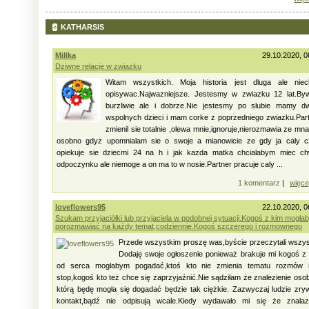
KATHARSIS
Millka
29.10.2020, 0
Dziwne relacje w zwiazku
Witam wszystkich. Moja historia jest dluga ale niec
opisywac.Najwazniejsze. Jestesmy w zwiazku 12 lat.By
burzliwie ale i dobrze.Nie jestesmy po slubie mamy d
wspolnych dzieci i mam corke z poprzedniego zwiazku.Par
zmienil sie totalnie ,olewa mnie,ignoruje,nierozmawia ze mna
osobno gdyz upomnialam sie o swoje a mianowicie ze gdy ja caly c
opiekuje sie dziecmi 24 na h i jak kazda matka chcialabym miec ch
odpoczynku ale niemoge a on ma to w nosie.Partner pracuje caly ...
1 komentarz
|
więce
loveflowers95
22.10.2020, 0
Szukam przyjaciółki lub przyjaciela w podobnej sytuacji.Kogoś z kim mogła
porozmawiać na każdy temat,codziennie.Kogoś szczerego i rozmownego
Przede wszystkim proszę was,byście przeczytali wszy
Dodaję swoje ogłoszenie ponieważ brakuje mi kogoś z
od serca mogłabym pogadać,ktoś kto nie zmienia tematu rozmów 
stop,kogoś kto też chce się zaprzyjaźnić.Nie sądziłam że znalezienie oso
którą będę mogła się dogadać będzie tak ciężkie. Zazwyczaj ludzie zry
kontakt,bądź nie odpisują wcale.Kiedy wydawało mi się że znalaz