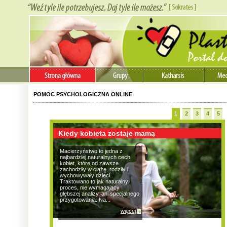
POMOC PSYCHOLOGICZNA ONLINE
1
2
3
4
5
Kiedy kobieta zostaje mamą
Macierzyństwo to jedna z
najbardziej naturalnych cech
kobiet, które od zawsze
zachodziły w ciążę, rodziły i
wychowywały dzieci.
Traktowano to jak naturalny
proces, nie wymagający
głębszej analizy, ani specjalnego
przygotowania. Na...
więcej