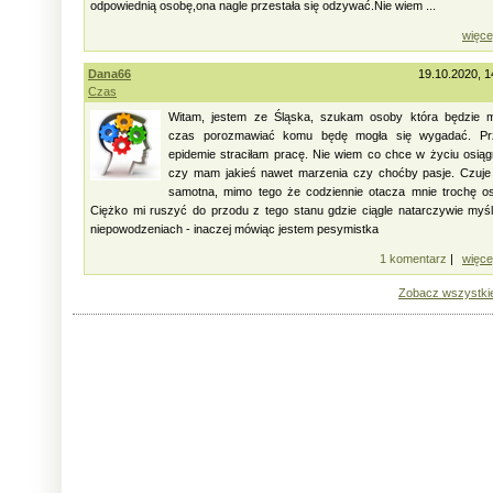
odpowiednią osobę,ona nagle przestała się odzywać.Nie wiem ...
więce
Dana66
19.10.2020, 1
Czas
Witam, jestem ze Śląska, szukam osoby która będzie m
czas porozmawiać komu będę mogła się wygadać. Pr
epidemie straciłam pracę. Nie wiem co chce w życiu osią
czy mam jakieś nawet marzenia czy choćby pasje. Czuje
samotna, mimo tego że codziennie otacza mnie trochę o
Ciężko mi ruszyć do przodu z tego stanu gdzie ciągle natarczywie myś
niepowodzeniach - inaczej mówiąc jestem pesymistka
1 komentarz
|
więce
Zobacz wszystki