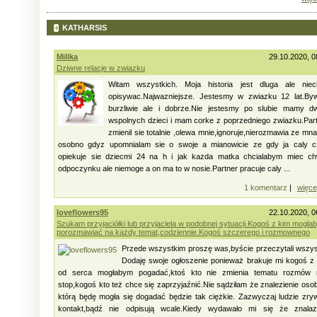
KATHARSIS
Millka
29.10.2020, 0
Dziwne relacje w zwiazku
Witam wszystkich. Moja historia jest dluga ale niec
opisywac.Najwazniejsze. Jestesmy w zwiazku 12 lat.By
burzliwie ale i dobrze.Nie jestesmy po slubie mamy d
wspolnych dzieci i mam corke z poprzedniego zwiazku.Par
zmienil sie totalnie ,olewa mnie,ignoruje,nierozmawia ze mna
osobno gdyz upomnialam sie o swoje a mianowicie ze gdy ja caly c
opiekuje sie dziecmi 24 na h i jak kazda matka chcialabym miec ch
odpoczynku ale niemoge a on ma to w nosie.Partner pracuje caly ...
1 komentarz
|
więce
loveflowers95
22.10.2020, 0
Szukam przyjaciółki lub przyjaciela w podobnej sytuacji.Kogoś z kim mogła
porozmawiać na każdy temat,codziennie.Kogoś szczerego i rozmownego
Przede wszystkim proszę was,byście przeczytali wszy
Dodaję swoje ogłoszenie ponieważ brakuje mi kogoś z
od serca mogłabym pogadać,ktoś kto nie zmienia tematu rozmów 
stop,kogoś kto też chce się zaprzyjaźnić.Nie sądziłam że znalezienie oso
którą będę mogła się dogadać będzie tak ciężkie. Zazwyczaj ludzie zry
kontakt,bądź nie odpisują wcale.Kiedy wydawało mi się że znalaz