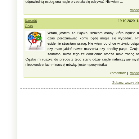
odpowiednią osobę,ona nagle przestała się odzywać.Nie wiem ...
więce
Dana66
19.10.2020, 1
Czas
Witam, jestem ze Śląska, szukam osoby która będzie m
czas porozmawiać komu będę mogła się wygadać. Pr
epidemie straciłam pracę. Nie wiem co chce w życiu osią
czy mam jakieś nawet marzenia czy choćby pasje. Czuje
samotna, mimo tego że codziennie otacza mnie trochę o
Ciężko mi ruszyć do przodu z tego stanu gdzie ciągle natarczywie myś
niepowodzeniach - inaczej mówiąc jestem pesymistka
1 komentarz
|
więce
Zobacz wszystki