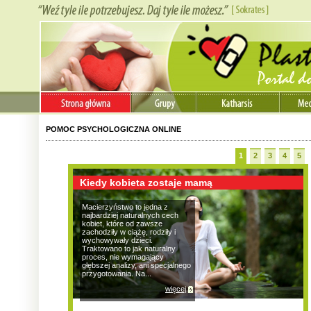
POMOC PSYCHOLOGICZNA ONLINE
1
2
3
4
5
więcej