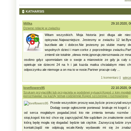
KATHARSIS
Millka
29.10.2020, 0
Dziwne relacje w zwiazku
Witam wszystkich. Moja historia jest dluga ale niec
opisywac.Najwazniejsze. Jestesmy w zwiazku 12 lat.By
burzliwie ale i dobrze.Nie jestesmy po slubie mamy d
wspolnych dzieci i mam corke z poprzedniego zwiazku.Par
zmienil sie totalnie ,olewa mnie,ignoruje,nierozmawia ze mna
osobno gdyz upomnialam sie o swoje a mianowicie ze gdy ja caly c
opiekuje sie dziecmi 24 na h i jak kazda matka chcialabym miec ch
odpoczynku ale niemoge a on ma to w nosie.Partner pracuje caly ...
1 komentarz
|
więce
loveflowers95
22.10.2020, 0
Szukam przyjaciółki lub przyjaciela w podobnej sytuacji.Kogoś z kim mogła
porozmawiać na każdy temat,codziennie.Kogoś szczerego i rozmownego
Przede wszystkim proszę was,byście przeczytali wszy
Dodaję swoje ogłoszenie ponieważ brakuje mi kogoś z
od serca mogłabym pogadać,ktoś kto nie zmienia tematu rozmów 
stop,kogoś kto też chce się zaprzyjaźnić.Nie sądziłam że znalezienie oso
którą będę mogła się dogadać będzie tak ciężkie. Zazwyczaj ludzie zry
kontakt,bądź nie odpisują wcale.Kiedy wydawało mi się że znalaz