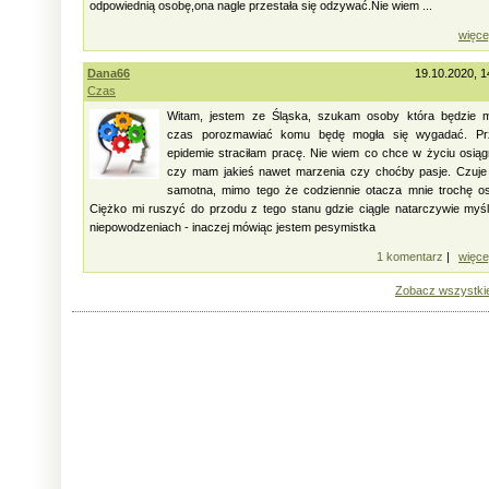
odpowiednią osobę,ona nagle przestała się odzywać.Nie wiem ...
więce
Dana66
19.10.2020, 1
Czas
Witam, jestem ze Śląska, szukam osoby która będzie m
czas porozmawiać komu będę mogła się wygadać. Pr
epidemie straciłam pracę. Nie wiem co chce w życiu osią
czy mam jakieś nawet marzenia czy choćby pasje. Czuje
samotna, mimo tego że codziennie otacza mnie trochę o
Ciężko mi ruszyć do przodu z tego stanu gdzie ciągle natarczywie myś
niepowodzeniach - inaczej mówiąc jestem pesymistka
1 komentarz
|
więce
Zobacz wszystki