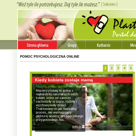
POMOC PSYCHOLOGICZNA ONLINE
1
2
3
4
5
Kiedy kobieta zostaje mamą
Macierzyństwo to jedna z
najbardziej naturalnych cech
kobiet, które od zawsze
zachodziły w ciążę, rodziły i
wychowywały dzieci.
Traktowano to jak naturalny
proces, nie wymagający
głębszej analizy, ani specjalnego
przygotowania. Na...
więcej