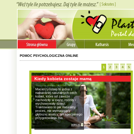
POMOC PSYCHOLOGICZNA ONLINE
1
2
3
4
5
Kiedy kobieta zostaje mamą
Macierzyństwo to jedna z
najbardziej naturalnych cech
kobiet, które od zawsze
zachodziły w ciążę, rodziły i
wychowywały dzieci.
Traktowano to jak naturalny
proces, nie wymagający
głębszej analizy, ani specjalnego
przygotowania. Na...
więcej