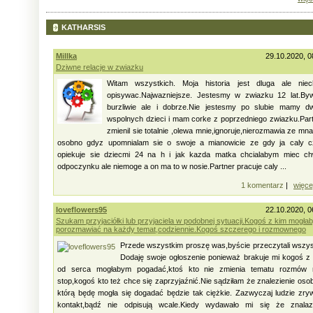
KATHARSIS
Millka
29.10.2020, 0
Dziwne relacje w zwiazku
Witam wszystkich. Moja historia jest dluga ale niec
opisywac.Najwazniejsze. Jestesmy w zwiazku 12 lat.By
burzliwie ale i dobrze.Nie jestesmy po slubie mamy d
wspolnych dzieci i mam corke z poprzedniego zwiazku.Par
zmienil sie totalnie ,olewa mnie,ignoruje,nierozmawia ze mna
osobno gdyz upomnialam sie o swoje a mianowicie ze gdy ja caly c
opiekuje sie dziecmi 24 na h i jak kazda matka chcialabym miec ch
odpoczynku ale niemoge a on ma to w nosie.Partner pracuje caly ...
1 komentarz
|
więce
loveflowers95
22.10.2020, 0
Szukam przyjaciółki lub przyjaciela w podobnej sytuacji.Kogoś z kim mogła
porozmawiać na każdy temat,codziennie.Kogoś szczerego i rozmownego
Przede wszystkim proszę was,byście przeczytali wszy
Dodaję swoje ogłoszenie ponieważ brakuje mi kogoś z
od serca mogłabym pogadać,ktoś kto nie zmienia tematu rozmów 
stop,kogoś kto też chce się zaprzyjaźnić.Nie sądziłam że znalezienie oso
którą będę mogła się dogadać będzie tak ciężkie. Zazwyczaj ludzie zry
kontakt,bądź nie odpisują wcale.Kiedy wydawało mi się że znalaz