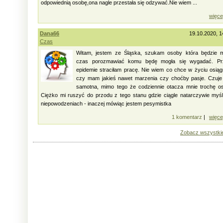
odpowiednią osobę,ona nagle przestała się odzywać.Nie wiem ...
więce
Dana66
19.10.2020, 1
Czas
Witam, jestem ze Śląska, szukam osoby która będzie m
czas porozmawiać komu będę mogła się wygadać. Pr
epidemie straciłam pracę. Nie wiem co chce w życiu osią
czy mam jakieś nawet marzenia czy choćby pasje. Czuje
samotna, mimo tego że codziennie otacza mnie trochę o
Ciężko mi ruszyć do przodu z tego stanu gdzie ciągle natarczywie myś
niepowodzeniach - inaczej mówiąc jestem pesymistka
1 komentarz
|
więce
Zobacz wszystki