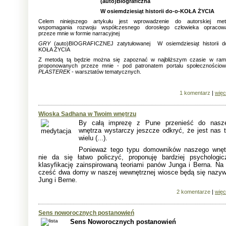
(auto)Biograficzna
W osiemdziesiąt historii do-o-KOŁA ŻYCIA
Celem niniejszego artykułu jest wprowadzenie do autorskiej met
wspomagania rozwoju współczesnego dorosłego człowieka opracowa
przeze mnie w formie narracyjnej
GRY
(auto)BIOGRAFICZNEJ zatytułowanej
W osiemdziesiąt historii d
KOŁA ŻYCIA
Z metodą tą będzie można się zapoznać w najbliższym czasie w ra
proponowanych przeze mnie - pod patronatem portalu społecznościo
PLASTEREK
- warsztatów tematycznych.
1 komentarz
|
więc
Wioska Sadhana w Twoim wnętrzu
By całą imprezę z Pune przenieść do nasz
wnętrza wystarczy jeszcze odkryć, że jest nas 
wielu (...).
Ponieważ tego typu domowników naszego wnęt
nie da się łatwo policzyć, proponuję bardziej psychologic
klasyfikację zainspirowaną teoriami panów Junga i Berna. Na 
cześć dwa domy w naszej wewnętrznej wiosce będą się nazyw
Jung i Berne.
2 komentarze
|
więc
Sens noworocznych postanowień
Sens Noworocznych postanowień