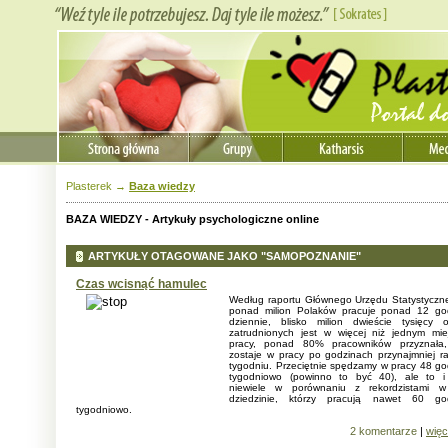
Plasterek
→
Baza wiedzy
BAZA WIEDZY -
Artykuły psychologiczne online
ARTYKUŁY OTAGOWANE JAKO "SAMOPOZNANIE"
Czas wcisnąć hamulec
Według raportu Głównego Urzędu Statystyczn
ponad milion Polaków pracuje ponad 12 go
dziennie, blisko milion dwieście tysięcy 
zatrudnionych jest w więcej niż jednym mie
pracy, ponad 80% pracowników przyznała
zostaje w pracy po godzinach przynajmniej r
tygodniu. Przeciętnie spędzamy w pracy 48 go
tygodniowo (powinno to być 40), ale to i
niewiele w porównaniu z rekordzistami w
dziedzinie, którzy pracują nawet 60 go
tygodniowo.
2 komentarze
|
więc