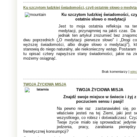
Ku szczytom ludzkiej świadomości, czyli ostatnie słowo o medyta
Ku szczytom ludzkiej świadomości, czy
ostatnie słowo o medytacji
Jest to moja ostatnia refleksja na te
medytacji, przynajmniej na jakiś czas. Da 
jednak ten artykuł zrozumieć bez znajomo
dwu poprzednich („O medytacji pierwsze słowo" i „Drogi co
wyższej świadomości, albo drugie słowo o medytacji"), kt
stanowią do niego naturalny, ale niekonieczny wstęp. Postaram 
tu opisać cztery najwyższe stany świadomości, jakie na zi
możemy osiągnąć.
Brak komentarzy |
więc
TWOJA ŻYCIOWA MISJA
TWOJA ŻYCIOWA MISJA
Znajdź swoje miejsce w świecie i żyj z
poczuciem sensu i pasji!
Na pewno nie raz zastanawiałeś
się
, po
właściwie jesteś na tej Ziemi, jaki jest s
wszystkiego, co robisz i doświadczasz. Czy
Twoje życie miało się sprowadzać jedynie
jedzenia, pracy, zarabiania pieniędz
frenetycznej konsumpcji?