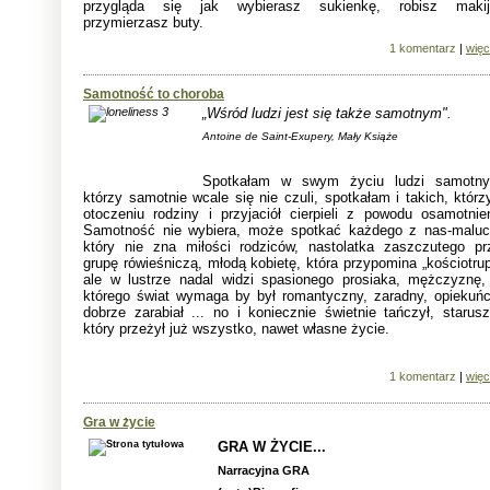
przygląda się jak wybierasz sukienkę, robisz makij
przymierzasz buty.
1 komentarz
|
więc
Samotność to choroba
„Wśród ludzi jest się także samotnym".
Antoine de Saint-Exupery, Mały Książe
Spotkałam w swym życiu ludzi samotny
którzy samotnie wcale się nie czuli, spotkałam i takich, którz
otoczeniu rodziny i przyjaciół cierpieli z powodu osamotnien
Samotność nie wybiera, może spotkać każdego z nas-maluc
który nie zna miłości rodziców, nastolatka zaszczutego pr
grupę rówieśniczą, młodą kobietę, która przypomina „kościotrup
ale w lustrze nadal widzi spasionego prosiaka, mężczyznę,
którego świat wymaga by był romantyczny, zaradny, opiekuńc
dobrze zarabiał ... no i koniecznie świetnie tańczył, starusz
który przeżył już wszystko, nawet własne życie.
1 komentarz
|
więc
Gra w życie
GRA W ŻYCIE...
Narracyjna GRA