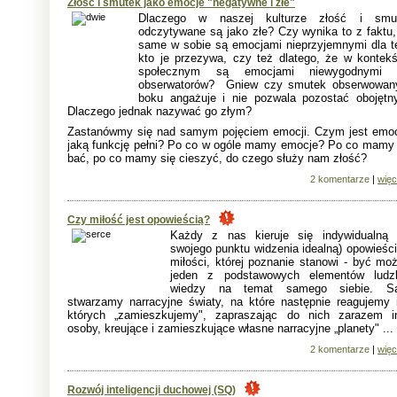
Złość i smutek jako emocje "negatywne i złe"
Dlaczego w naszej kulturze złość i smu
odczytywane są jako złe? Czy wynika to z faktu,
same w sobie są emocjami nieprzyjemnymi dla t
kto je przezywa, czy też dlatego, że w kontekś
społecznym są emocjami niewygodnymi 
obserwatorów? Gniew czy smutek obserwowan
boku angażuje i nie pozwala pozostać obojętn
Dlaczego jednak nazywać go złym?
Zastanówmy się nad samym pojęciem emocji. Czym jest emoc
jaką funkcję pełni? Po co w ogóle mamy emocje? Po co mamy 
bać, po co mamy się cieszyć, do czego służy nam złość?
2 komentarze
|
więc
Czy miłość jest opowieścią?
Każdy z nas kieruje się indywidualną 
swojego punktu widzenia idealną) opowieści
miłości, której poznanie stanowi - być moż
jeden z podstawowych elementów ludzk
wiedzy na temat samego siebie. S
stwarzamy narracyjne światy, na które następnie reagujemy 
których „zamieszkujemy", zapraszając do nich zarazem i
osoby, kreujące i zamieszkujące własne narracyjne „planety" ...
2 komentarze
|
więc
Rozwój inteligencji duchowej (SQ)