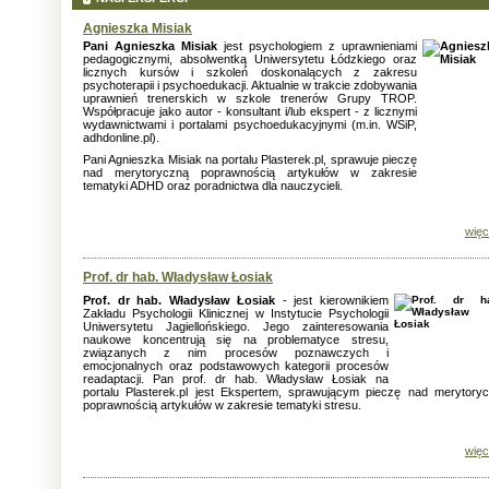
Agnieszka Misiak
Pani
Agnieszka Misiak
jest psychologiem z uprawnieniami
pedagogicznymi, absolwentką Uniwersytetu Łódzkiego oraz
licznych kursów i szkoleń doskonalących z zakresu
psychoterapii i psychoedukacji. Aktualnie w trakcie zdobywania
uprawnień trenerskich w szkole trenerów Grupy TROP.
Współpracuje jako autor - konsultant i/lub ekspert - z licznymi
wydawnictwami i portalami psychoedukacyjnymi (m.in. WSiP,
adhdonline.pl).
Pani Agnieszka Misiak na portalu Plasterek.pl, sprawuje pieczę
nad merytoryczną poprawnością artykułów w zakresie
tematyki ADHD oraz poradnictwa dla nauczycieli.
więc
Prof. dr hab. Władysław Łosiak
Prof. dr hab. Władysław Łosiak
- jest kierownikiem
Zakładu Psychologii Klinicznej w Instytucie Psychologii
Uniwersytetu Jagiellońskiego. Jego zainteresowania
naukowe koncentrują się na problematyce stresu,
związanych z nim procesów poznawczych i
emocjonalnych oraz podstawowych kategorii procesów
readaptacji. Pan prof. dr hab. Władysław Łosiak na
portalu Plasterek.pl jest Ekspertem, sprawującym pieczę nad merytory
poprawnością artykułów w zakresie tematyki stresu.
więc