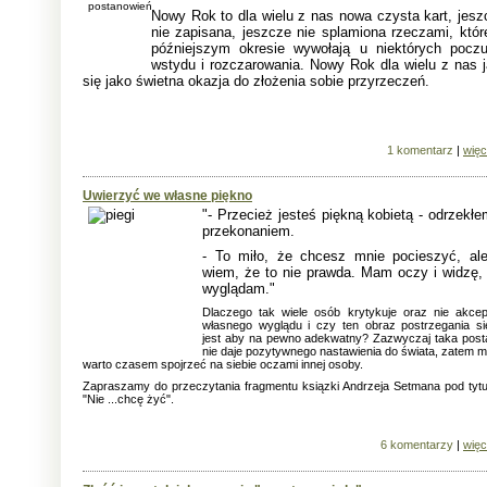
Nowy Rok to dla wielu z nas nowa czysta kart, jesz
nie zapisana, jeszcze nie splamiona rzeczami, któr
późniejszym okresie wywołają u niektórych poczu
wstydu i rozczarowania. Nowy Rok dla wielu z nas j
się jako świetna okazja do złożenia sobie przyrzeczeń.
1 komentarz
|
więc
Uwierzyć we własne piękno
"- Przecież jesteś piękną kobietą - odrzekł
przekonaniem.
- To miło, że chcesz mnie pocieszyć, ale
wiem, że to nie prawda. Mam oczy i widzę, 
wyglądam."
Dlaczego tak wiele osób krytykuje oraz nie akcep
własnego wyglądu i czy ten obraz postrzegania si
jest aby na pewno adekwatny? Zazwyczaj taka pos
nie daje pozytywnego nastawienia do świata, zatem 
warto czasem spojrzeć na siebie oczami innej osoby.
Zapraszamy do przeczytania fragmentu ksiązki Andrzeja Setmana pod tyt
"Nie ...chcę żyć".
6 komentarzy
|
więc