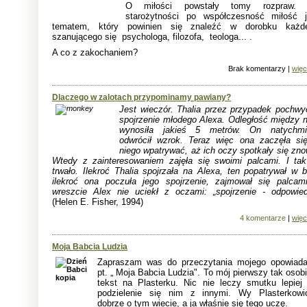
O miłości powstały tomy rozpraw.
starożytności po współczesność miłość j
tematem, który powinien się znaleźć w dorobku każd
szanującego się psychologa, filozofa, teologa... .
A co z zakochaniem?
Brak komentarzy |
więc
Dlaczego w zalotach przypominamy pawiany?
Jest wieczór. Thalia przez przypadek pochwyc
spojrzenie młodego Alexa. Odległość między n
wynosiła jakieś 5 metrów. On natychmi
odwrócił wzrok. Teraz więc ona zaczęła si
niego wpatrywać, aż ich oczy spotkały się zno
Wtedy z zainteresowaniem zajęła się swoimi palcami. I tak
trwało. Ilekroć Thalia spojrzała na Alexa, ten popatrywał w b
ilekroć ona poczuła jego spojrzenie, zajmował się palcami
wreszcie Alex nie uciekł z oczami: „spojrzenie - odpowied
(Helen E. Fisher, 1994)
4 komentarze
|
więc
Moja Babcia Ludzia
Zapraszam was do przeczytania mojego opowiada
pt. „ Moja Babcia Ludzia". To mój pierwszy tak osob
tekst na Plasterku. Nic nie leczy smutku lepiej 
podzielenie się nim z innymi. Wy Plasterkowi
dobrze o tym wiecie, a ja właśnie się tego uczę.