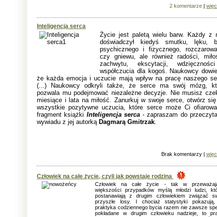
2 komentarze
|
więc
Inteligencja serca
Życie jest paletą wielu barw. Każdy z 
doświadczył kiedyś smutku, lęku, b
psychicznego i fizycznego, rozczarowa
czy gniewu, ale również radości, miłoś
zachwytu, ekscytacji, wdzięcznośc
współczucia dla kogoś. Naukowcy dowied
że każda emocja i uczucie mają wpływ na pracę naszego se
(...) Naukowcy odkryli także, że serce ma swój mózg, kt
pozwala mu podejmować niezależne decyzje. Nie musisz cze
miesiące i lata na miłość. Zanurkuj w swoje serce, otwórz się
wszystkie pozytywne uczucia, które serce może Ci ofiarowa
fragment książki
Inteligencja serca
-
zapraszam do przeczyta
wywiadu z jej autorką
Dagmarą Gmitrzak
.
Brak komentarzy |
więc
Człowiek na całe życie, czyli jak powstaje rodzina
Człowiek na całe życie - tak w przeważają
większości przypadków myślą młodzi ludzi, kt
postanawiają z drugim człowiekiem związać s
przyszłe losy. I chociaż statystyki pokazują
praktyka codziennego bycia razem nie zawsze spe
pokładane w drugim człowieku nadzieje, to pr