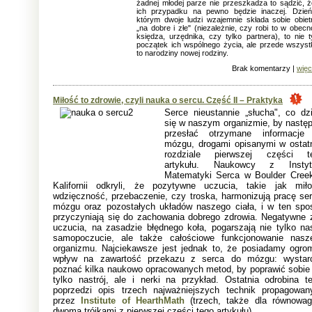
żadnej młodej parze nie przeszkadza to sądzić, 
ich przypadku na pewno będzie inaczej. Dzie
którym dwoje ludzi wzajemnie składa sobie obiet
„na dobre i złe" (niezależnie, czy robi to w obecn
księdza, urzędnika, czy tylko partnera), to nie t
początek ich wspólnego życia, ale przede wszyst
to narodziny nowej rodziny.
Brak komentarzy |
więc
Miłość to zdrowie, czyli nauka o sercu. Część II – Praktyka
Serce nieustannie „słucha", co dzi
się w naszym organizmie, by następ
przesłać otrzymane informacje
mózgu, drogami opisanymi w ostat
rozdziale pierwszej części t
artykułu. Naukowcy z Instyt
Matematyki Serca w Boulder Cree
Kalifornii odkryli, że pozytywne uczucia, takie jak miło
wdzięczność, przebaczenie, czy troska, harmonizują pracę ser
mózgu oraz pozostałych układów naszego ciała, i w ten spo
przyczyniają się do zachowania dobrego zdrowia. Negatywne 
uczucia, na zasadzie błędnego koła, pogarszają nie tylko na
samopoczucie, ale także całościowe funkcjonowanie nasz
organizmu. Najciekawsze jest jednak to, że posiadamy ogro
wpływ na zawartość przekazu z serca do mózgu: wystar
poznać kilka naukowo opracowanych metod, by poprawić sobie 
tylko nastrój, ale i nerki na przykład. Ostatnia odrobina teo
poprzedzi opis trzech najważniejszych technik propagowan
przez
Institute of HearthMath
(trzech, także dla równowag
dwoma trójkami z pierwszej części tego artykułu).