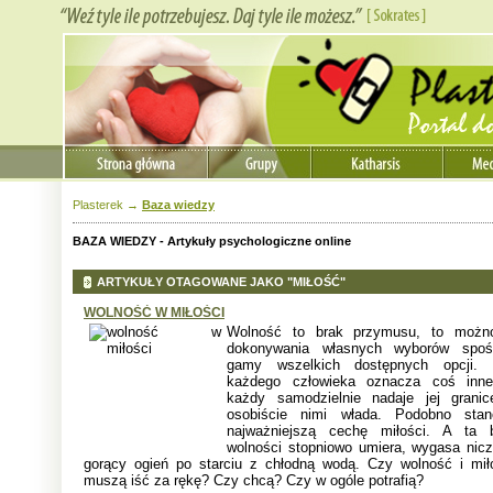
Plasterek
→
Baza wiedzy
BAZA WIEDZY -
Artykuły psychologiczne online
ARTYKUŁY OTAGOWANE JAKO "MIŁOŚĆ"
WOLNOŚĆ W MIŁOŚCI
Wolność to brak przymusu, to możn
dokonywania własnych wyborów spoś
gamy wszelkich dostępnych opcji. 
każdego człowieka oznacza coś inne
każdy samodzielnie nadaje jej granic
osobiście nimi włada. Podobno stan
najważniejszą cechę miłości. A ta 
wolności stopniowo umiera, wygasa nic
gorący ogień po starciu z chłodną wodą. Czy wolność i mił
muszą iść za rękę? Czy chcą? Czy w ogóle potrafią?