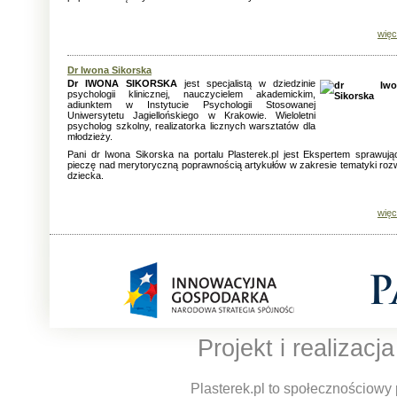
więc
Dr Iwona Sikorska
Dr IWONA SIKORSKA
jest specjalistą w dziedzinie
psychologii klinicznej, nauczycielem akademickim,
adiunktem w Instytucie Psychologii Stosowanej
Uniwersytetu Jagiellońskiego w Krakowie. Wieloletni
psycholog szkolny, realizatorka licznych warsztatów dla
młodzieży.
Pani dr Iwona Sikorska na portalu Plasterek.pl jest Ekspertem sprawuj
pieczę nad merytoryczną poprawnością artykułów w zakresie tematyki roz
dziecka.
więc
Projekt i realizacj
Plasterek.pl to społecznościowy 