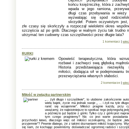
ciężkich przeprawach zdobyw
końcu księżniczkę, która z zachwy
wpada w jego ramiona, przerywa
długi czas przebywania w wieży 
wyzwalając się spod rodzicielsk
skrzydeł. Potem oczywistym jest,
złe czasy się skończyły a rozpoczął wieloletni okres wspóln
szczęścia aż po grób. Dlaczego w realnym życiu tak trudno 
utrzymać ten cudowny czas szczęśliwości przez długie lata?
1 komentarz
|
więc
RURKI
Opowieść terapeutyczna, która wzrus
rozbawi i zachwyci swą głęboką mądrośc
Historia przedstawiająca niezwykłą s
miłości, dodająca sił w podejmowaniu tr
przezwyciężania własnych słabości.
2 komentarze
|
więc
Miłość w związku partnerskim
„... żyli długo i szczęśliwie", to ulubione zakończenie aut
wielu bajek, życie ma jednak swoje „ ... i żyli na tyle długo
ranić się wzajemnie". Miłości pragnie każdy, przy 
uważamy, że najistotniejsze to spotkać tego jedynego/tą jed
a później to już będzie z górki. Tylko czy z górki jest napr
tym czego pragniemy? Nic co jest warte posiadania
przychodzi łatwo, dlaczego więc od miłości oczekujemy, że będzie „łat
przyjemnie"? Pewnie dlatego, że z takimi doznaniami miłość kojarzymy. Wy
się nam, że kochając powinniśmy doświadczać ogromnej radości i szczęś