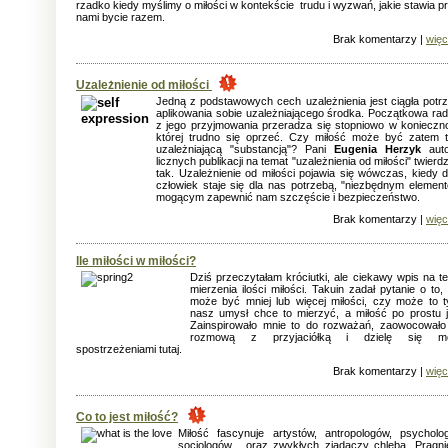
rzadko kiedy myślimy o miłości w kontekście trudu i wyzwań, jakie stawia p
nami bycie razem.
Brak komentarzy |
więc
Uzależnienie od miłości
Jedną z podstawowych cech uzależnienia jest ciągła potr
aplikowania sobie uzależniającego środka. Początkowa ra
z jego przyjmowania przeradza się stopniowo w konieczn
której trudno się oprzeć. Czy miłość może być zatem 
uzależniającą "substancją"? Pani
Eugenia Herzyk
auto
licznych publikacji na temat "uzależnienia od miłości" twierdz
tak. Uzależnienie od miłości pojawia się wówczas, kiedy d
człowiek staje się dla nas potrzebą, "niezbędnym elemen
mogącym zapewnić nam szczęście i bezpieczeństwo.
Brak komentarzy |
więc
lle miłości w miłości?
Dziś przeczytałam króciutki, ale ciekawy wpis na t
mierzenia ilości miłości. Takuin zadał pytanie o to,
może być mniej lub więcej miłości, czy może to t
nasz umysł chce to mierzyć, a miłość po prostu j
Zainspirowało mnie to do rozważań, zaowocowało
rozmową z przyjaciółką i dzielę się mo
spostrzeżeniami tutaj.
Brak komentarzy |
więc
Co to jest miłość?
Miłość fascynuje artystów, antropologów, psycholo
socjologów... oraz zwykłych zjadaczy chleba. Pragni