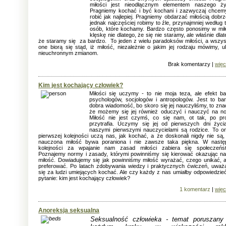
miłości jest nieodłącznym elementem naszego ży
Pragniemy kochać i być kochani i zazwyczaj chcem
robić jak najlepiej. Pragniemy obdarzać miłością dobrz
jednak najczęściej robimy to źle, przynajmniej według 
osób, które kochamy. Bardzo często ponosimy w mił
klęskę nie dlatego, że się nie staramy, ale właśnie dlat
że staramy się za bardzo. To jeden z wielu paradoksów miłości, a wszys
one biorą się stąd, iż miłość, niezależnie o jakim jej rodzaju mówimy, u
nieuchronnym zmianom.
Brak komentarzy |
więc
Kim jest kochający człowiek?
Miłości się uczymy - to nie moja teza, ale efekt b
psychologów, socjologów i antropologów. Jest to ba
dobra wiadomość, bo skoro się jej nauczyliśmy, to zna
że możemy się jej również oduczyć i nauczyć na n
Miłość nie jest czymś, co się nam, ot tak, po pr
przytrafia. Uczymy się jej od pierwszych dni życi
naszymi pierwszymi nauczycielami są rodzice. To o
pierwszej kolejności uczą nas, jak kochać, a że doskonali nigdy nie są, 
nauczona miłość bywa poraniona i nie zawsze taka piękna. W nastę
kolejności za wpajanie nam zasad miłości zabiera się społeczeńs
Poznajemy normy i zasady, którymi powinniśmy się kierować okazując n
miłość. Dowiadujemy się jak powinniśmy miłość wyrażać, czego unikać, 
preferować. Po latach zdobywania wiedzy i praktycznych ćwiczeń, uwa
się za ludzi umiejących kochać. Ale czy każdy z nas umiałby odpowiedzie
pytanie: kim jest kochający człowiek?
1 komentarz
|
więc
Anoreksja seksualna
Seksualność człowieka - temat poruszany