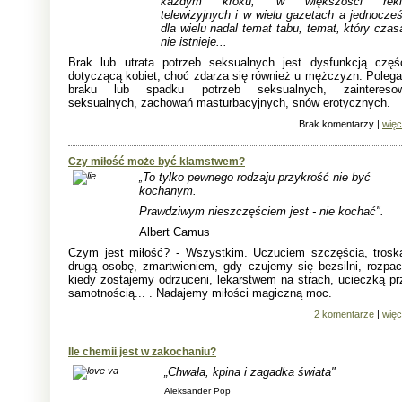
każdym kroku, w większości rek
telewizyjnych i w wielu gazetach a jednocześ
dla wielu nadal temat tabu, temat, który cza
nie istnieje...
Brak lub utrata potrzeb seksualnych jest dysfunkcją częśc
dotyczącą kobiet, choć zdarza się również u mężczyzn. Polega
braku lub spadku potrzeb seksualnych, zaintereso
seksualnych, zachowań masturbacyjnych, snów erotycznych.
Brak komentarzy |
więc
Czy miłość może być kłamstwem?
To tylko pewnego rodzaju przykrość nie być
„
kochanym.
Prawdziwym nieszczęściem jest - nie kochać".
Albert Camus
Czym jest miłość? - Wszystkim. Uczuciem szczęścia, trosk
drugą osobę, zmartwieniem, gdy czujemy się bezsilni, rozpac
kiedy zostajemy odrzuceni, lekarstwem na strach, ucieczką pr
samotnością... . Nadajemy miłości magiczną moc.
2 komentarze
|
więc
Ile chemii jest w zakochaniu?
„Chwała, kpina i zagadka świata"
Aleksander Pop