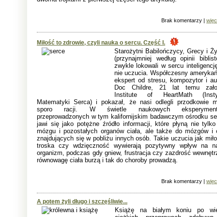
Brak komentarzy |
więc
Miłość to zdrowie, czyli nauka o sercu. Część I.
Starożytni Babilończycy, Grecy i Ży
(przynajmniej według opinii biblist
zwykle lokowali w sercu inteligencj
nie uczucia. Współczesny amerykań
ekspert od stresu, kompozytor i aut
Doc Childre, 21 lat temu zało
Institute of HeartMath (Insty
Matematyki Serca) i pokazał, że nasi odlegli przodkowie mi
sporo racji. W świetle naukowych eksperymen
przeprowadzonych w tym kalifornijskim badawczym ośrodku se
jawi się jako potężne źródło informacji, które płyną nie tylko
mózgu i pozostałych organów ciała, ale także do mózgów i c
znajdujących się w pobliżu innych osób. Takie uczucia jak miło
troska czy wdzięczność wywierają pozytywny wpływ na n
organizm, podczas gdy gniew, frustracja czy zazdrość wewnętr
równowagę ciała burzą i tak do choroby prowadzą.
Brak komentarzy |
więc
A potem żyli długo i szczęśliwie...
Książę na białym koniu po wie