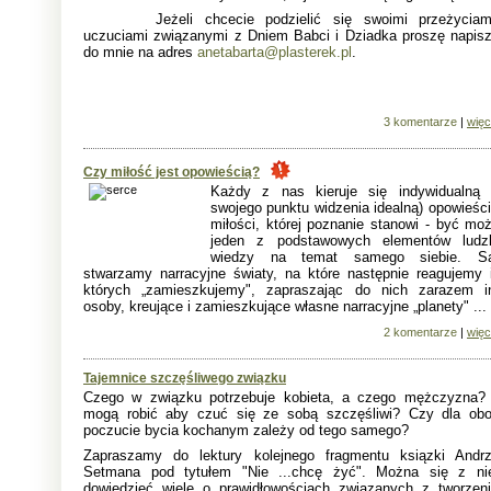
Jeżeli chcecie podzielić się swoimi przeżyciam
uczuciami związanymi z Dniem Babci i Dziadka proszę napisz
do mnie na adres
anetabarta@plasterek.pl
.
3 komentarze
|
więc
Czy miłość jest opowieścią?
Każdy z nas kieruje się indywidualną 
swojego punktu widzenia idealną) opowieści
miłości, której poznanie stanowi - być moż
jeden z podstawowych elementów ludzk
wiedzy na temat samego siebie. S
stwarzamy narracyjne światy, na które następnie reagujemy 
których „zamieszkujemy", zapraszając do nich zarazem i
osoby, kreujące i zamieszkujące własne narracyjne „planety" ...
2 komentarze
|
więc
Tajemnice szczęśliwego związku
Czego w związku potrzebuje kobieta, a czego mężczyzna?
mogą robić aby czuć się ze sobą szczęśliwi? Czy dla obo
poczucie bycia kochanym zależy od tego samego?
Zapraszamy do lektury kolejnego fragmentu ksiązki Andrz
Setmana pod tytułem "Nie ...chcę żyć". Można się z ni
dowiedzieć wiele o prawidłowościach związanych z tworzen