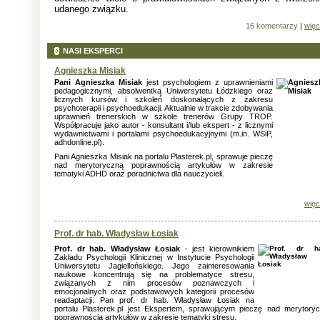
udanego związku.
16 komentarzy
|
więc
NASI EKSPERCI
Agnieszka Misiak
Pani
Agnieszka Misiak
jest psychologiem z uprawnieniami
pedagogicznymi, absolwentką Uniwersytetu Łódzkiego oraz
licznych kursów i szkoleń doskonalących z zakresu
psychoterapii i psychoedukacji. Aktualnie w trakcie zdobywania
uprawnień trenerskich w szkole trenerów Grupy TROP.
Współpracuje jako autor - konsultant i/lub ekspert - z licznymi
wydawnictwami i portalami psychoedukacyjnymi (m.in. WSiP,
adhdonline.pl).
Pani Agnieszka Misiak na portalu Plasterek.pl, sprawuje pieczę
nad merytoryczną poprawnością artykułów w zakresie
tematyki ADHD oraz poradnictwa dla nauczycieli.
więc
Prof. dr hab. Władysław Łosiak
Prof. dr hab. Władysław Łosiak
- jest kierownikiem
Zakładu Psychologii Klinicznej w Instytucie Psychologii
Uniwersytetu Jagiellońskiego. Jego zainteresowania
naukowe koncentrują się na problematyce stresu,
związanych z nim procesów poznawczych i
emocjonalnych oraz podstawowych kategorii procesów
readaptacji. Pan prof. dr hab. Władysław Łosiak na
portalu Plasterek.pl jest Ekspertem, sprawującym pieczę nad merytory
poprawnością artykułów w zakresie tematyki stresu.