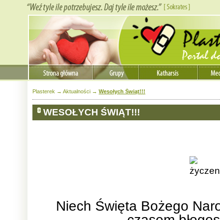
Plasterek
→
Aktualności
→
Wesołych Świąt!!!
WESOŁYCH ŚWIĄT!!!
Niech Święta Bożego Nar
czasem błogos