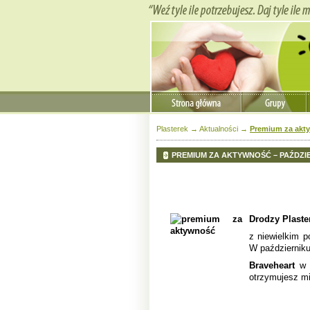
Plasterek
→
Aktualności
→
Premium za akty
PREMIUM ZA AKTYWNOŚĆ – PAŹDZI
Drodzy Plaste
z niewielkim p
W październik
Braveheart
w p
otrzymujesz m