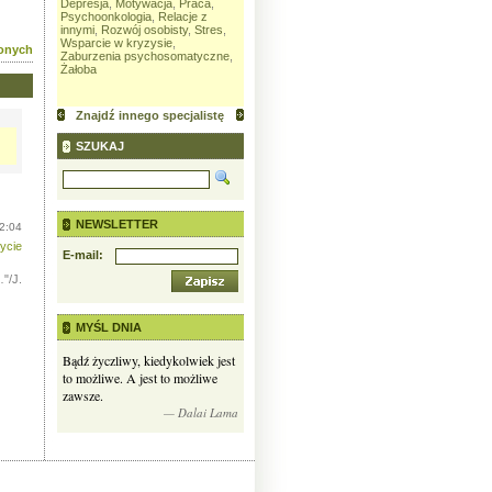
Depresja
,
Motywacja
,
Praca
,
Oświata
,
Praca
,
Relacje z
Małżeństw
 w
Psychoonkologia
,
Relacje z
innymi
,
Rozwój osobisty
,
innymi
,
Rod
innymi
,
Rozwój osobisty
,
Stres
,
Samotność
,
Sfera emocjonalna
,
osobisty
,
S
Wsparcie w kryzysie
,
Stres
,
Wsparcie w kryzysie
emocjonaln
ionych
Zaburzenia psychosomatyczne
,
kryzysie
,
Z
Żałoba
Znajdź innego specjalistę
SZUKAJ
NEWSLETTER
2:04
ycie
E-mail:
"/J.
MYŚL DNIA
Bądź życzliwy, kiedykolwiek jest
to możliwe. A jest to możliwe
zawsze.
— Dalai Lama