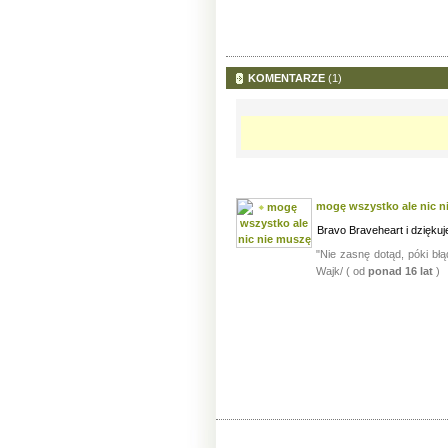
KOMENTARZE
(1)
mogę wszystko ale nic 
Bravo Braveheart i dzięku
"Nie zasnę dotąd, póki bł
Wajk/ ( od
ponad 16 lat
)