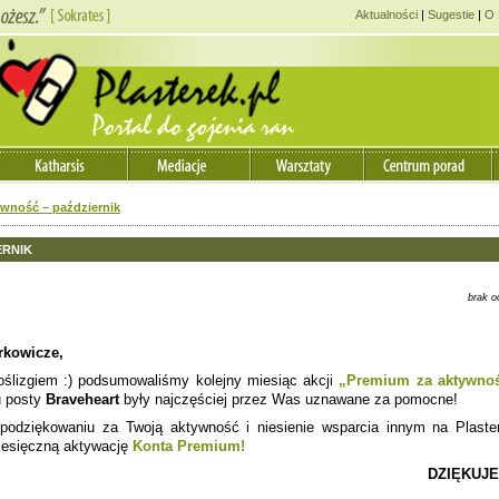
Aktualności
|
Sugestie
|
O 
wność – październik
ERNIK
brak o
rkowicze,
Jadwiga 
oślizgiem :) podsumowaliśmy kolejny miesiąc akcji
„Premium za aktywno
u posty
Braveheart
były najczęściej przez Was uznawane za pomocne!
Psycholog/terapeuta
,
T
odziękowaniu za Twoją aktywność i niesienie wsparcia innym na Plaste
Udzielam pomocy w
iesięczną aktywację
Konta Premium!
obszarach
:
Dziecko
,
Małżeństwo
,
DZIĘKUJ
innymi
,
Rodzina
,
Rozwó
osobisty
,
Samotność
,
S