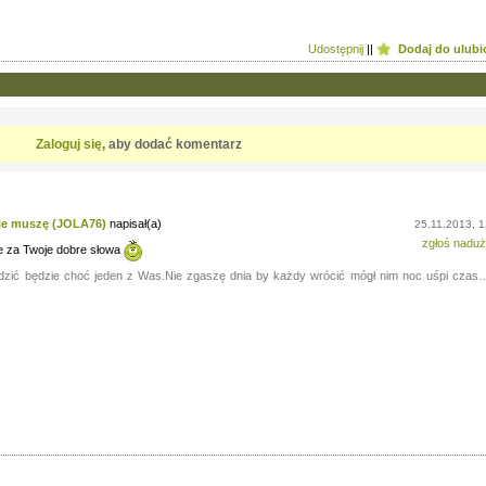
emocjonalna
,
Wsparcie
kryzysie
Udostępnij
|
|
Dodaj do ulub
Zaloguj się
, aby dodać komentarz
nie muszę (JOLA76)
napisał(a)
25.11.2013, 1
zgłoś naduż
je za Twoje dobre słowa
ądzić będzie choć jeden z Was.Nie zgaszę dnia by każdy wrócić mógł nim noc uśpi czas…