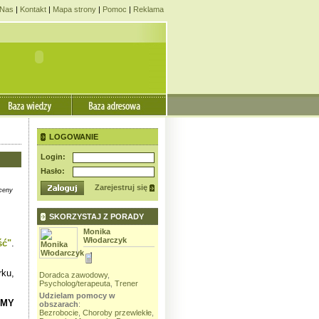
Nas
|
Kontakt
|
Mapa strony
|
Pomoc
|
Reklama
LOGOWANIE
Login:
Hasło:
Zarejestruj się
ceny
SKORZYSTAJ Z PORADY
Prokop
Monika
Jacek Olszewski
Włodarczyk
(olszak44)
ść"
.
rener
rku,
Doradca zawodowy
,
Coach
,
Interwent kryzysowy
,
Psycholog/terapeuta
,
Trener
Mediator
,
Trener
Psycholog/
Udzielam pomocy w
Udzielam pomocy w
Udzielam 
Relacje z
EMY
obszarach
:
obszarach
:
obszarach
j
Bezrobocie
,
Choroby przewlekłe
,
Małżeństwo
,
Motywacja
,
Bezrobocie
fera