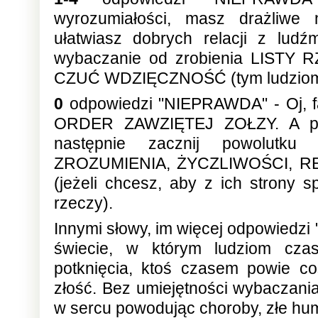
wyrozumiałości, masz drażliwe 
ułatwiasz dobrych relacji z lud
wybaczanie od zrobienia LIST
CZUĆ WDZIĘCZNOŚĆ (tym ludziom, 
0
odpowiedzi "NIEPRAWDA" - Oj, fat
ORDER ZAWZIĘTEJ ZOŁZY. A po
następnie zacznij powolutk
ZROZUMIENIA, ŻYCZLIWOŚCI, REA
(jeżeli chcesz, aby z ich strony 
rzeczy).
Innymi słowy, im więcej odpowiedzi
świecie, w którym ludziom czase
potknięcia, ktoś czasem powie co
złość. Bez umiejętności wybaczani
w sercu powodując choroby, złe hum