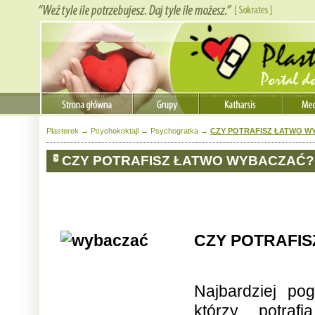
Plasterek
→
Psychokoktajl
→
Psychogratka
→
CZY POTRAFISZ ŁATWO W
CZY POTRAFISZ ŁATWO WYBACZAĆ?
CZY POTRAFI
Najbardziej pog
którzy potraf