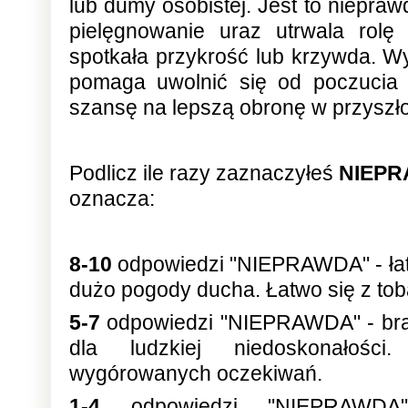
lub dumy osobistej. Jest to niepraw
pielęgnowanie uraz utrwala rolę 
spotkała przykrość lub krzywda. W
pomaga uwolnić się od poczucia k
szansę na lepszą obronę w przyszło
Podlicz ile razy zaznaczyłeś
NIEP
oznacza:
8-10
odpowiedzi "NIEPRAWDA" - ła
dużo pogody ducha. Łatwo się z tob
5-7
odpowiedzi "NIEPRAWDA" - brakuj
dla ludzkiej niedoskonałości
wygórowanych oczekiwań.
1-4
odpowiedzi "NIEPRAWDA