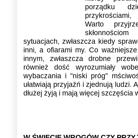
porządku dz
przykrościami,
Warto przyj
skłonnościom
sytuacjach, zwłaszcza kiedy spraw
inni, a ofiarami my. Co ważniejsze,
innym, zwłaszcza drobne przewin
również dość wyrozumiały wob
wybaczania i "niski próg" mściw
ułatwiają przyjaźń i zjednują ludzi. 
dłużej żyją i mają więcej szczęścia 
W ŚWIECIE WROGÓW CZY PRZY