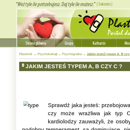
Plasterek
→
Psychokoktajl
→
Psychogratka
→
Jakim jesteś typem A, B czy
JAKIM JESTEŚ TYPEM A, B CZY C ?
Sprawdź jaka jesteś: przebojowa
czy może wrażliwa jak typ 
kardiolodzy zauważyli, że osoby
podobny temperament, są dominujące, nie