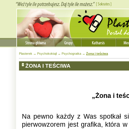
Plasterek
→
Psychokoktajl
→
Psychogratka
→
Żona i teściwa
ŻONA I TEŚCIWA
„Żona i teś
Na pewno każdy z Was spotkał si
pierwowzorem jest grafika, która 