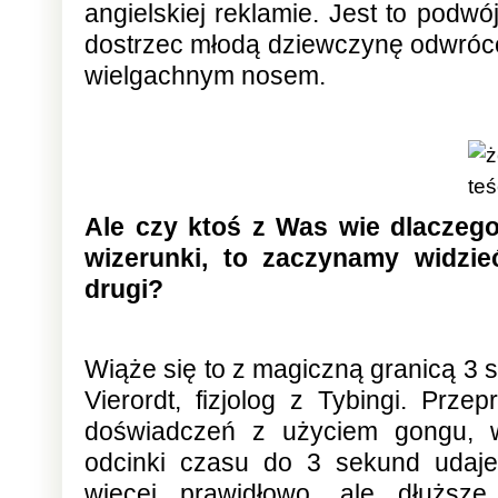
angielskiej reklamie. Jest to pod
dostrzec młodą dziewczynę odwróconą
wielgachnym nosem.
Ale czy ktoś z Was wie dlaczego
wizerunki, to zaczynamy widzie
drugi?
Wiąże się to z magiczną granicą 3 s
Vierordt, fizjolog z Tybingi. Prz
doświadczeń z użyciem gongu, w 
odcinki czasu do 3 sekund udaj
więcej prawidłowo, ale dłuższe