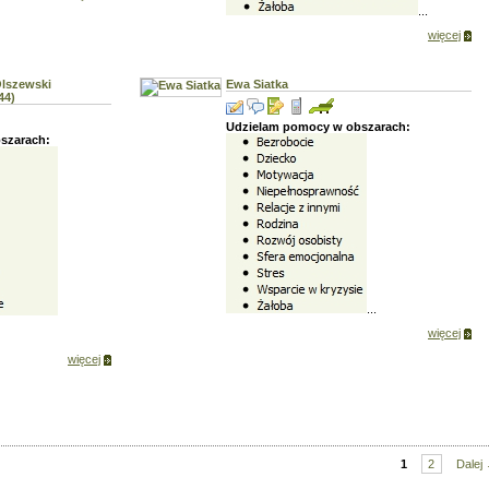
...
więcej
Olszewski
Ewa Siatka
44)
Udzielam pomocy w obszarach:
szarach:
...
więcej
więcej
1
2
Dalej