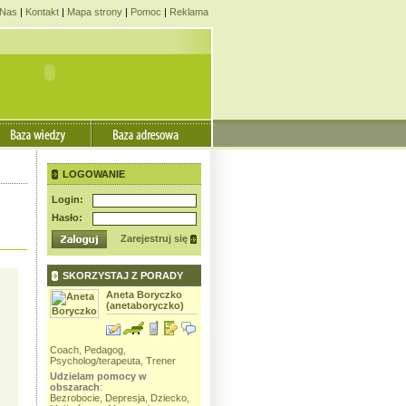
Nas
|
Kontakt
|
Mapa strony
|
Pomoc
|
Reklama
LOGOWANIE
Login:
Hasło:
Zarejestruj się
SKORZYSTAJ Z PORADY
a Rutecka
Aneta Boryczko
Aleksandra Semla-
(anetaboryczko)
Baron
(Aleksandra)
Psycholog/
dowy
Coach
,
Pedagog
,
Udzielam 
Psycholog/terapeuta
,
Trener
Psycholog/terapeuta
obszarach
Udzielam pomocy w
Udzielam pomocy w
Depresja
,
D
,
Praca
,
obszarach
:
obszarach
:
Nerwice
,
Re
ój
Bezrobocie
,
Depresja
,
Dziecko
,
Bezrobocie
,
Depresja
,
Rodzina
,
Sf
nalna
,