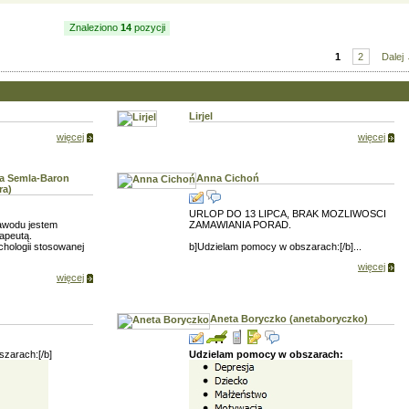
Sport
Znaleziono
14
pozycji
1
2
Dalej
Lirjel
więcej
więcej
a Semla-Baron
Anna Cichoń
ra)
URLOP DO 13 LIPCA, BRAK MOZLIWOSCI
zawodu jestem
ZAMAWIANIA PORAD.
apeutą.
hologii stosowanej
b]Udzielam pomocy w obszarach:[/b]...
więcej
więcej
Aneta Boryczko (anetaboryczko)
zarach:[/b]
Udzielam pomocy w obszarach: