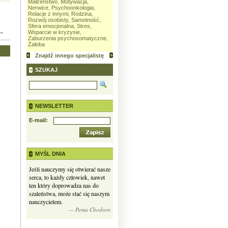
Małżeństwo
,
Motywacja
,
Małżeństwo
,
Nerwice
,
Relacje z
Zaburzeni
Nerwice
,
Psychoonkologia
,
innymi
,
Rodzina
,
Rozwój
Relacje z innymi
,
Rodzina
,
osobisty
,
Samotność
,
Sfera
Rozwój osobisty
,
Samotność
,
emocjonalna
,
Stres
,
Wsparcie w
Sfera emocjonalna
,
Stres
,
kryzysie
,
Zaburzenia odżywiania
 →
Wsparcie w kryzysie
,
Zaburzenia psychosomatyczne
,
Żałoba
Znajdź innego specjalistę
SZUKAJ
NEWSLETTER
E-mail:
MYŚL DNIA
Jeśli nauczymy się otwierać nasze
serca, to każdy człowiek, nawet
ten który doprowadza nas do
szaleństwa, może stać się naszym
nauczycielem.
— Pema Chodron