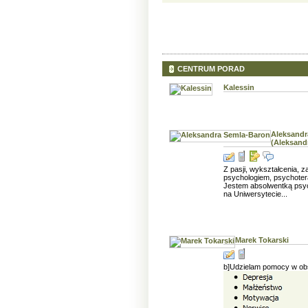
CENTRUM PORAD
Kalessin
Aleksandr
(Aleksand
Z pasji, wykształcenia, 
psychologiem, psychoter
Jestem absolwentką psyc
na Uniwersytecie...
Marek Tokarski
b]Udzielam pomocy w obs