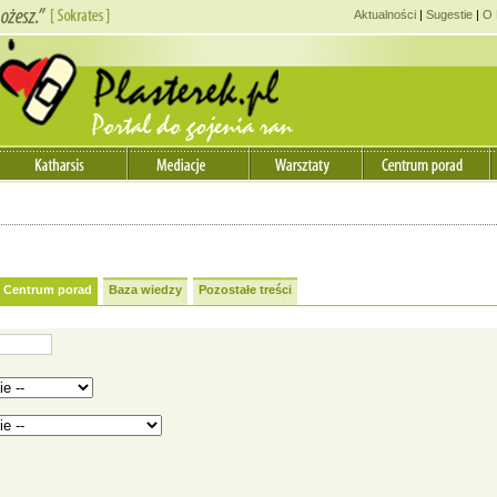
Aktualności
|
Sugestie
|
O 
Centrum porad
Baza wiedzy
Pozostałe treści
Katarzyn
Coach
,
Doradca zawo
Udzielam pomocy w
obszarach
:
Bezrobocie
,
Motywacja
Relacje z innymi
,
Rozw
osobisty
,
Sfera emocjo