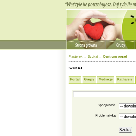
Plasterek
→
Szukaj
→
Centrum porad
SZUKAJ
Portal
Grupy
Mediacje
Katharsis
Specjalność
Problematyka