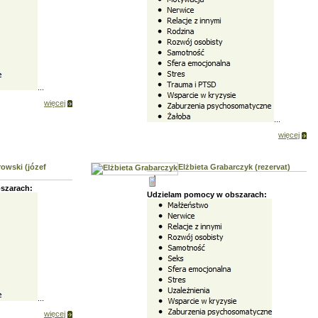
...
więcej
...
więcej
owski (józef
Elżbieta Grabarczyk (rezervat)
szarach:
Udzielam pomocy w obszarach:
...
więcej