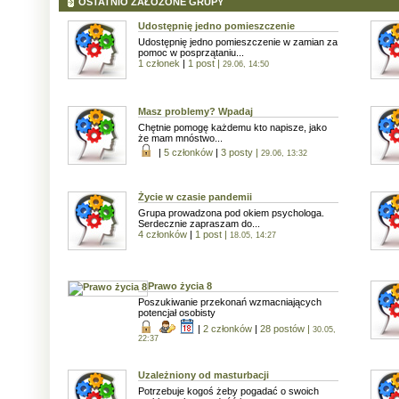
OSTATNIO ZAŁOŻONE GRUPY
Udostępnię jedno pomieszczenie
Udostępnię jedno pomieszczenie w zamian za
pomoc w posprzątaniu...
1 członek
|
1 post
|
29.06, 14:50
Masz problemy? Wpadaj
Chętnie pomogę każdemu kto napisze, jako
że mam mnóstwo...
|
5 członków
|
3 posty
|
29.06, 13:32
Życie w czasie pandemii
Grupa prowadzona pod okiem psychologa.
Serdecznie zapraszam do...
4 członków
|
1 post
|
18.05, 14:27
Prawo życia 8
Poszukiwanie przekonań wzmacniających
potencjał osobisty
|
2 członków
|
28 postów
|
30.05,
22:37
Uzależniony od masturbacji
Potrzebuje kogoś żeby pogadać o swoich