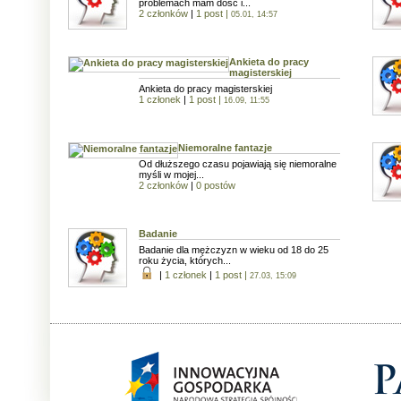
problemach mam dość i...
2 członków
|
1 post
|
05.01, 14:57
Ankieta do pracy
magisterskiej
Ankieta do pracy magisterskiej
1 członek
|
1 post
|
16.09, 11:55
Niemoralne fantazje
Od dłuższego czasu pojawiają się niemoralne
myśli w mojej...
2 członków
|
0 postów
Badanie
Badanie dla mężczyzn w wieku od 18 do 25
roku życia, których...
|
1 członek
|
1 post
|
27.03, 15:09