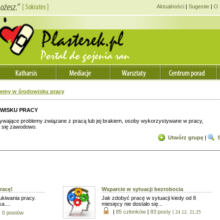
Aktualności
|
Sugestie
|
O 
lemy w środowisku pracy
WISKU PRACY
żywające problemy związane z pracą lub jej brakiem, osoby wykorzystywane w pracy,
ły się zawodowo.
Utwórz grupę
|
Katarzyn
Coach
,
Doradca zawo
racę!
Wsparcie w sytuacji bezrobocia
Udzielam pomocy w
kiwania pracy.
Jak zdobyć pracę w sytuacji kiedy od 8
obszarach
:
a....
miesięcy nie dostało się...
Bezrobocie
,
Motywacja
|
85 członków
|
83 posty
|
Relacje z innymi
,
Rozw
|
0 postów
24.12, 21:25
osobisty
,
Sfera emocjo