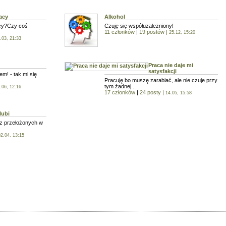
Sport
acy
Alkohol
cy?Czy coś
Czuję się współuzależniony!
11 członków
|
19 postów
|
25.12, 15:20
.03, 21:33
Praca nie daje mi
satysfakcji
m! - tak mi się
Pracuję bo muszę zarabiać, ale nie czuje przy
tym żadnej...
.06, 12:16
17 członków
|
24 posty
|
14.05, 15:58
lubi
z przełożonych w
02.04, 13:15