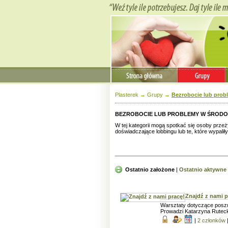
Plasterek
→
Grupy
→
Bezrobocie lub prob
BEZROBOCIE LUB PROBLEMY W ŚRODO
W tej kategorii mogą spotkać się osoby prze
doświadczające lobbingu lub te, które wypali
Ostatnio założone
|
Ostatnio aktywne
Znajdź z nami p
Warsztaty dotyczące poszu
Prowadzi Katarzyna Ruteck
|
2 członków