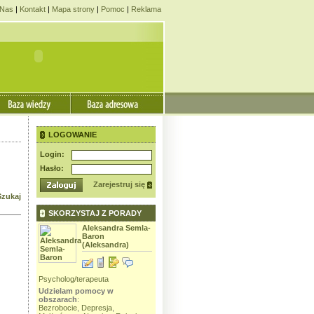
Nas
|
Kontakt
|
Mapa strony
|
Pomoc
|
Reklama
LOGOWANIE
Login:
Hasło:
Zarejestruj się
Szukaj
SKORZYSTAJ Z PORADY
a Rutecka
Aleksandra Semla-
Elżbieta
Baron
Grabarczyk
(Aleksandra)
(rezervat)
dowy
Psycholog/
Udzielam 
Psycholog/terapeuta
Interwent kryzysowy
,
obszarach
Psycholog/terapeuta
Udzielam pomocy w
,
Praca
,
Dziecko
,
M
obszarach
:
Udzielam pomocy w
ój
innymi
,
Rod
Bezrobocie
,
Depresja
,
obszarach
:
nalna
,
osobisty
,
S