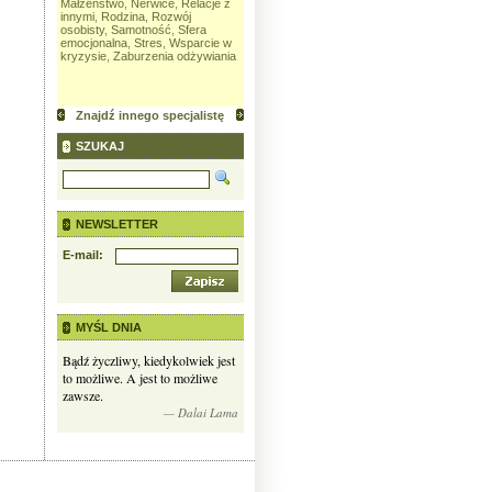
Małżeństwo
,
Nerwice
,
Relacje z
Depresja
,
Małżeństwo
,
Nerwice
,
emocjonaln
innymi
,
Rodzina
,
Rozwój
Relacje z innymi
,
Rozwój
kryzysie
osobisty
,
Samotność
,
Sfera
osobisty
,
Samotność
,
Seks
,
emocjonalna
,
Stres
,
Wsparcie w
Sfera emocjonalna
,
Stres
,
kryzysie
,
Zaburzenia odżywiania
Uzależnienia
,
Wsparcie w
kryzysie
,
Zaburzenia
psychosomatyczne
,
Żałoba
Znajdź innego specjalistę
SZUKAJ
NEWSLETTER
E-mail:
MYŚL DNIA
Bądź życzliwy, kiedykolwiek jest
to możliwe. A jest to możliwe
zawsze.
— Dalai Lama