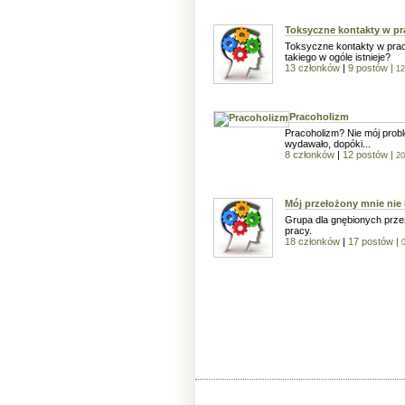
Toksyczne kontakty w pr
Toksyczne kontakty w pra
takiego w ogóle istnieje?
13 członków
|
9 postów
|
12
Pracoholizm
Pracoholizm? Nie mój proble
wydawało, dopóki...
8 członków
|
12 postów
|
20
Mój przełożony mnie nie 
Grupa dla gnębionych prze
pracy.
18 członków
|
17 postów
|